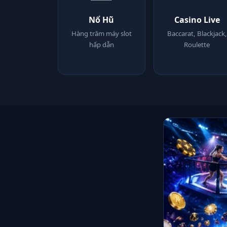
Nổ Hũ
Casino Live
Hàng trăm máy slot
Baccarat, Blackjack,
hấp dẫn
Roulette