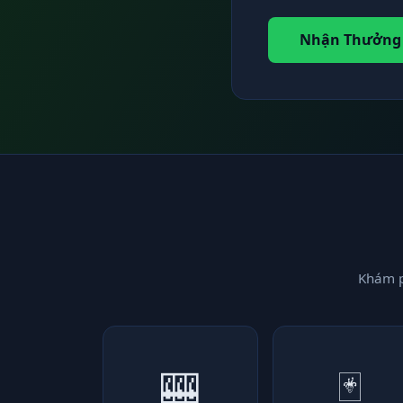
Nhận Thưởng
Khám p
🎰
🃏