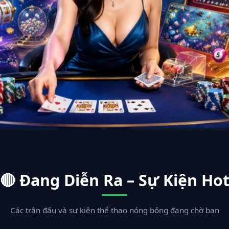
🔴 Đang Diễn Ra – Sự Kiện Ho
Các trận đấu và sự kiện thể thao nóng bỏng đang chờ bạn