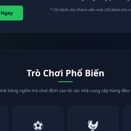
* Chỉ dành cho thành viên mới. Chỉ dành cho ng
 Ngay
Trò Chơi Phổ Biến
há hàng nghìn trò chơi đỉnh cao từ các nhà cung cấp hàng đầu t
⚽
🐓