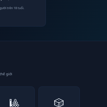
ười trên 18 tuổi.
hế giới
🎱
🎲