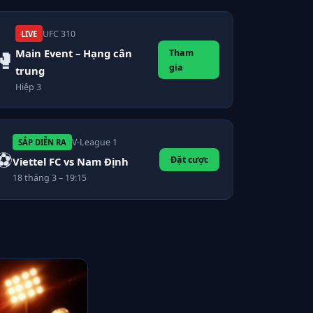
UFC 310
LIVE
🥊
Main Event – Hạng cân
Tham
gia
trung
Hiệp 3
V-League 1
SẮP DIỄN RA
⚽
Đặt cược
Viettel FC vs Nam Định
18 tháng 3 – 19:15