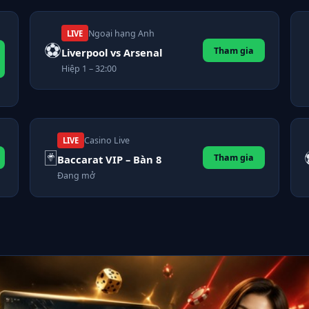
Ngoại hạng Anh
LIVE
⚽
Tham gia
Liverpool vs Arsenal
Hiệp 1 – 32:00
Casino Live
LIVE
🃏
Tham gia
Baccarat VIP – Bàn 8
Đang mở