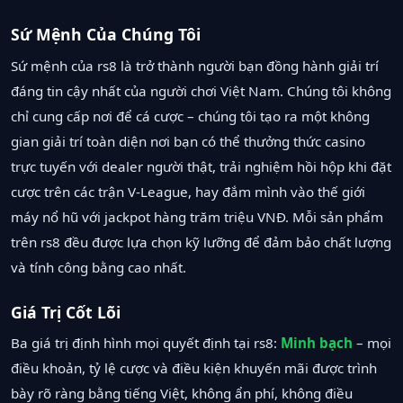
Sứ Mệnh Của Chúng Tôi
Sứ mệnh của rs8 là trở thành người bạn đồng hành giải trí
đáng tin cậy nhất của người chơi Việt Nam. Chúng tôi không
chỉ cung cấp nơi để cá cược – chúng tôi tạo ra một không
gian giải trí toàn diện nơi bạn có thể thưởng thức casino
trực tuyến với dealer người thật, trải nghiệm hồi hộp khi đặt
cược trên các trận V-League, hay đắm mình vào thế giới
máy nổ hũ với jackpot hàng trăm triệu VNĐ. Mỗi sản phẩm
trên rs8 đều được lựa chọn kỹ lưỡng để đảm bảo chất lượng
và tính công bằng cao nhất.
Giá Trị Cốt Lõi
Ba giá trị định hình mọi quyết định tại rs8:
Minh bạch
– mọi
điều khoản, tỷ lệ cược và điều kiện khuyến mãi được trình
bày rõ ràng bằng tiếng Việt, không ẩn phí, không điều