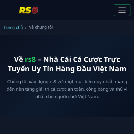
Về chúng tôi
Trang chủ
Về
rs8
– Nhà Cái Cá Cược Trực
Tuyến Uy Tín Hàng Đầu Việt Nam
Chúng tôi xây dựng rs8 với một mục tiêu duy nhất: mang
đến nền tảng giải trí cá cược an toàn, công bằng và thú vị
nhất cho người chơi Việt Nam.