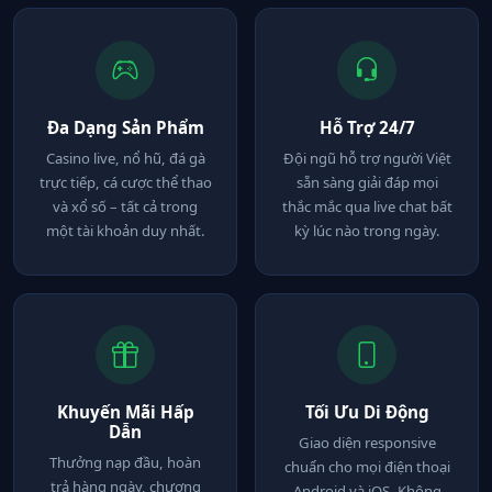
Đa Dạng Sản Phẩm
Hỗ Trợ 24/7
Casino live, nổ hũ, đá gà
Đội ngũ hỗ trợ người Việt
trực tiếp, cá cược thể thao
sẵn sàng giải đáp mọi
và xổ số – tất cả trong
thắc mắc qua live chat bất
một tài khoản duy nhất.
kỳ lúc nào trong ngày.
Khuyến Mãi Hấp
Tối Ưu Di Động
Dẫn
Giao diện responsive
Thưởng nạp đầu, hoàn
chuẩn cho mọi điện thoại
trả hàng ngày, chương
Android và iOS. Không