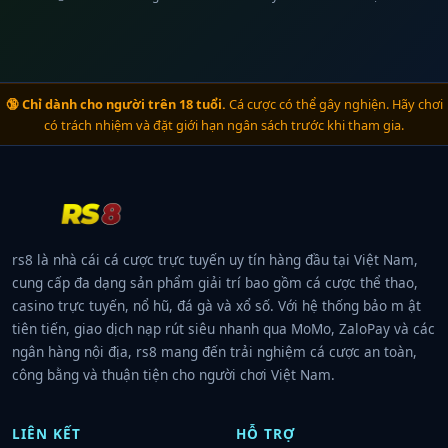
🔞 Chỉ dành cho người trên 18 tuổi.
Cá cược có thể gây nghiện. Hãy chơi
có trách nhiệm và đặt giới hạn ngân sách trước khi tham gia.
rs8 là nhà cái cá cược trực tuyến uy tín hàng đầu tại Việt Nam,
cung cấp đa dạng sản phẩm giải trí bao gồm cá cược thể thao,
casino trực tuyến, nổ hũ, đá gà và xổ số. Với hệ thống bảo m ật
tiên tiến, giao dịch nạp rút siêu nhanh qua MoMo, ZaloPay và các
ngân hàng nội địa, rs8 mang đến trải nghiệm cá cược an toàn,
công bằng và thuận tiện cho người chơi Việt Nam.
LIÊN KẾT
HỖ TRỢ